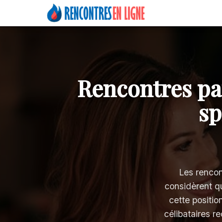
Rencontres par
sp
Les rencon
considèrent q
cette positio
célibataires r