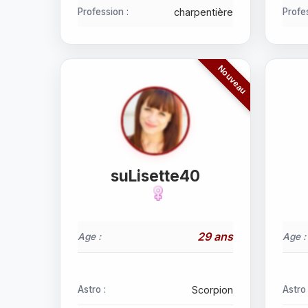
Profession :
charpentière
Profes
suLisette40
29 ans
Age :
Age :
Astro :
Scorpion
Astro 