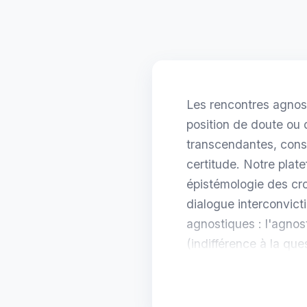
Les rencontres agnos
position de doute ou 
transcendantes, con
certitude. Notre plat
épistémologie des cro
dialogue interconvict
agnostiques : l'agnost
(indifférence à la que
nuances entre ces pos
l'agnosticisme mainti
ou dans l'autre. Pour