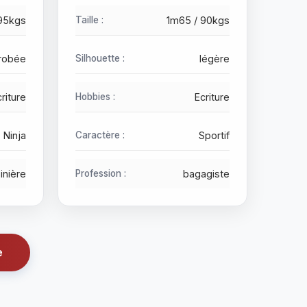
 95kgs
Taille :
1m65 / 90kgs
robée
Silhouette :
légère
riture
Hobbies :
Ecriture
Ninja
Caractère :
Sportif
inière
Profession :
bagagiste
e