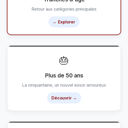
compatibilités réellement harmonieuses.
Retour aux catégories principales
Nous offrons un environnement conçu
← Explorer
spécifiquement pour les seniors : interface
claire et lisible, assistance technique
personnalisée, fonctionnalités adaptées à
différents niveaux de familiarité avec le
numérique et une communauté
🎂
accueillante. Que vous recherchiez une
relation amoureuse, une amitié solide ou
Plus de 50 ans
simplement des compagnons de sorties,
La cinquantaine, un nouvel essor amoureux
vous trouverez ici un espace où vous sentir
Découvrir →
à l'aise.