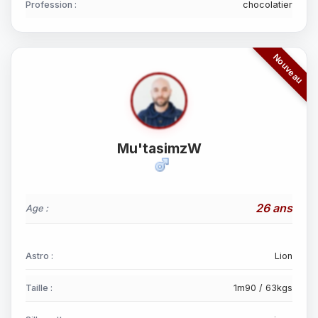
Profession :
chocolatier
Mu'tasimzW
26 ans
Age :
Astro :
Lion
Taille :
1m90 / 63kgs