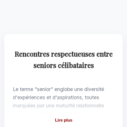
Rencontres respectueuses entre
seniors célibataires
Le terme "senior" englobe une diversité
d'expériences et d'aspirations, toutes
marquées par une maturité relationnelle
acquise au fil des années. Notre site de
Lire plus
rencontre pour seniors célibataires crée un